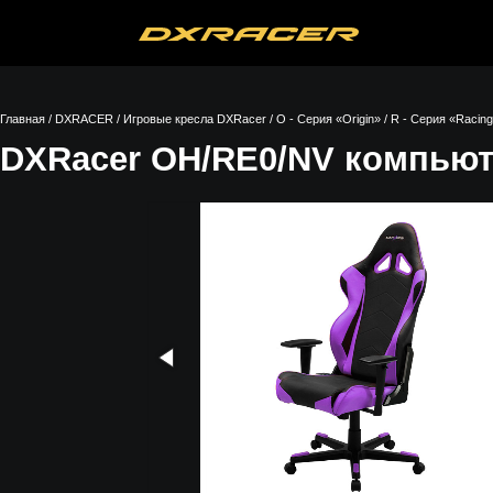
Главная
/
DXRACER
/
Игровые кресла DXRacer
/
O - Серия «Origin»
/
R - Серия «Racin
DXRacer OH/RE0/NV компьют