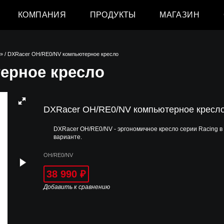
КОМПАНИЯ
ПРОДУКТЫ
МАГАЗИН
g»
/ DXRacer OH/RE0/NV компьютерное кресло
ерное кресло
DXRacer OH/RE0/NV компьютерное кресл
DXRacer OH/RE0/NV - эргономичное кресло серии Racing в
варианте.
OH/RE0/NV
38 990
₽
Добавить к сравнению