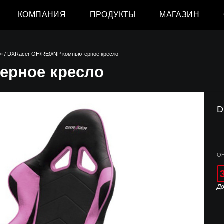
КОМПАНИЯ
ПРОДУКТЫ
МАГАЗИН
g»
/ DXRacer OH/RE0/NP компьютерное кресло
ерное кресло
D
OH
До