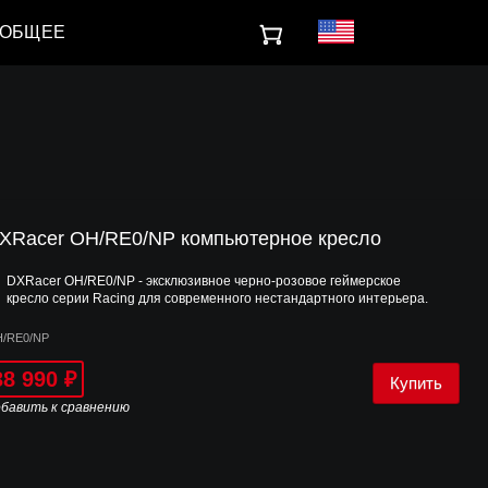
ОБЩЕЕ
XRacer OH/RE0/NP компьютерное кресло
DXRacer OH/RE0/NP - эксклюзивное черно-розовое геймерское
кресло серии Racing для современного нестандартного интерьера.
/RE0/NP
38 990
₽
бавить к сравнению