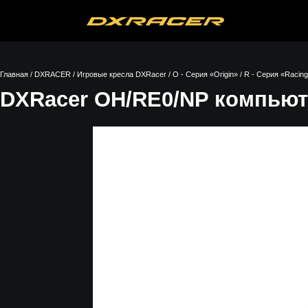
Главная
/
DXRACER
/
Игровые кресла DXRacer
/
O - Серия «Origin»
/
R - Серия «Racin
DXRacer OH/RE0/NP компьют