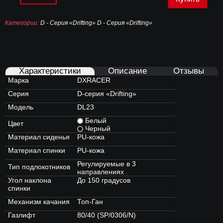
Категории:
D - Серия «Drifting»
D - Серия «Drifting»
Характеристики
Описание
Отзывы
Марка
DXRACER
Серия
D-серия «Drifting»
Модель
DL23
Белый
Цвет
Черный
Материал сиденья
PU-кожа
Материал спинки
PU-кожа
Регулируемые в 3
Тип подлокотников
направлениях
Угол наклона
До 150 градусов
спинки
Механизм качания
Топ-Ган
Газлифт
80/40 (SP/0306/N)