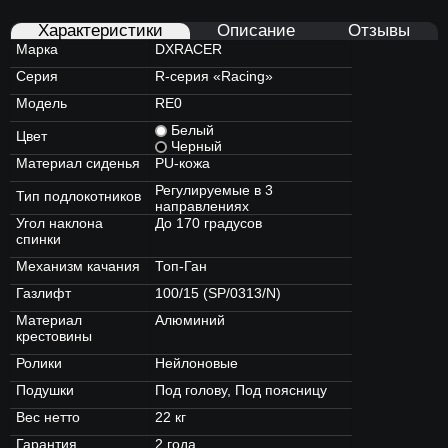
Характеристики
Описание
Отзывы
Марка
DXRACER
Серия
R-серия «Racing»
Модель
RE0
Белый
Цвет
Черный
Материал сиденья
PU-кожа
Регулируемые в 3
Тип подлокотников
направлениях
Угол наклона
До 170 градусов
спинки
Механизм качания
Топ-Ган
Газлифт
100/15 (SP/0313/N)
Материал
Алюминий
крестовины
Ролики
Нейлоновые
Подушки
Под голову, Под поясницу
Вес нетто
22 кг
Гарантия
2 года