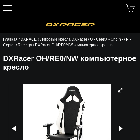
Главная
/
DXRACER
/
Игровые кресла DXRacer
/
O - Серия «Origin»
/
R -
Серия «Racing»
/ DXRacer OH/RE0/NW компьютерное кресло
DXRacer OH/RE0/NW компьютерное
кресло