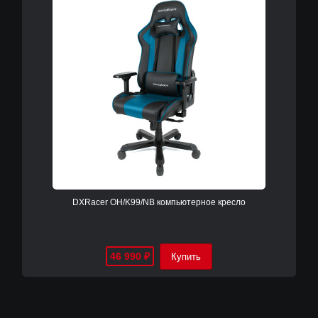
DXRacer OH/K99/NB компьютерное кресло
46 990
₽