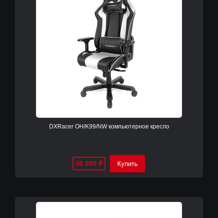
DXRacer OH/K99/NW компьютерное кресло
46 990
₽