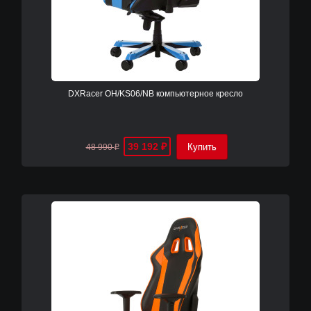
DXRacer OH/KS06/NB компьютерное кресло
39 192
48 990
₽
₽