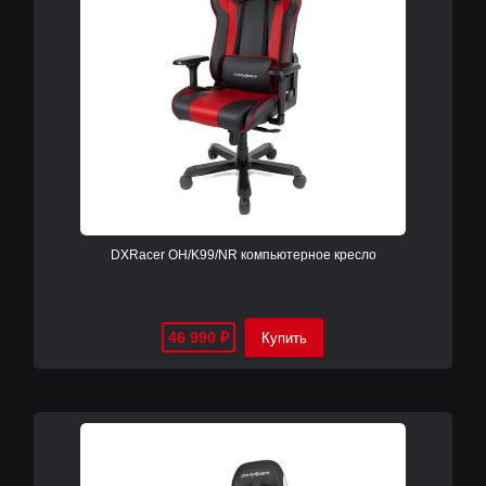
DXRacer OH/K99/NR компьютерное кресло
46 990
₽