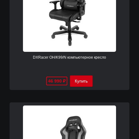
DXRacer OH/K99/N компьютерное кресло
46 990
₽