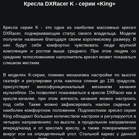
Кресла DXRacer K - серии «King»
Кресла серии K - это одни из наиболее массивных кресел
DXRacer, подчеркивающие статус своего владельца. Модели
получили название благодаря своем королевскому размеру. В
них будут себя комфортно чувствовать люди крупной
комплекции и ростом выше среднего. При этом людям со
средним телосложением наполнитель кресел может показаться
слишком жестким.
В моделях K-серии, помимо механизма настройки по высоте
газлифт и регулировки угла наклона спинки до 135 градусов,
присутствует многофункциональный механизм качания
мультиблок. Он позволяет покачиваться в кресле DXRacer как в
кресле-качалке, при этом мягкость качания можно настроить
под себя. Также можно зафиксировать наклон сиденья в
наиболее комфортном положении. Подлокотники кресел серии
King обладают большим количеством настроек и регулируются в
четырех направлениях: по высоте, в продольном направлении
вперед/назад и от кресла/к креслу, а также поворачиваются
вокруг оси на определенный угол. Стальной каркас у данной