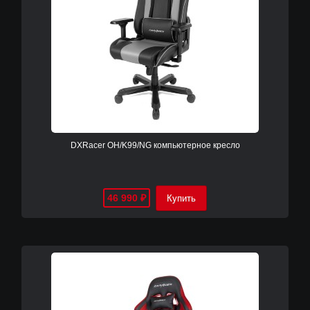
DXRacer OH/K99/NG компьютерное кресло
46 990
₽