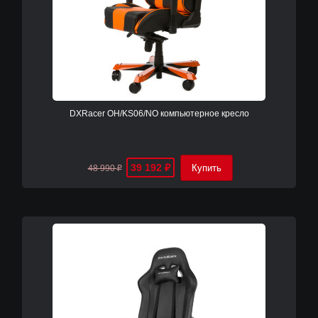
DXRacer OH/KS06/NO компьютерное кресло
39 192
48 990
₽
₽