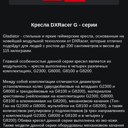
Кресла DXRacer G - серии
Gladiator - стильные и яркие геймерские кресла, основанные на
новейшей модульной технологии от DXRacer, которые отлично
подойдут для людей с ростом до 200 сантиметров и весом до
115 килограмм.
Главной особенностью данной серии кресел является их
модульность – кресла выполнены в четырех различных
комплектациях, G2300, G8000, G8100 и G8200.
Между собой комплектации отличаются диаметром
установленных колес (двухдюймовые на младших G2300 и
G8000 и трехдюймовые на G8100 и G8200), материалом
крестовины (нейлоновая на комплектациях G2300, G8000,
G8100 и алюминиевая на G8200), механизмом качания (Топ-
Ган на G2300 и G8000, мультиблок на G8100 и G8200), а также
количеством регулировок у подлокотников (в трех направлениях
у комплектаций G2300, G8000 и G8100 и в четырех у
G8200).Обивка кресел данной серии выполнена из эко-кожи.
Также модели данной серии оборудованы механизмом качания