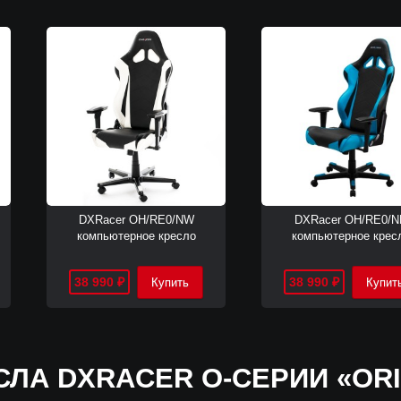
DXRacer OH/RE0/NW
DXRacer OH/RE0/N
компьютерное кресло
компьютерное крес
38 990
38 990
₽
₽
СЛА DXRACER O-СЕРИИ «ORI