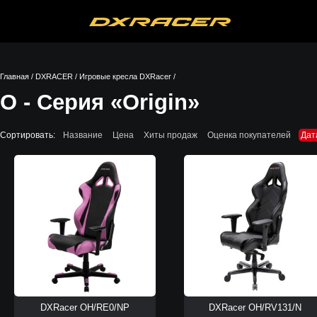
Главная
/
DXRACER
/
Игровые кресла DXRacer
/
O - Серия «Origin»
Сортировать:
Название
Цена
Хиты продаж
Оценка покупателей
Дат
DXRacer OH/RE0/NP
DXRacer OH/RV131/N