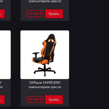
ло
компьютерное кресло
43 990
₽
Y
DXRacer OH/RE0/NO
ло
компьютерное кресло
38 990
₽