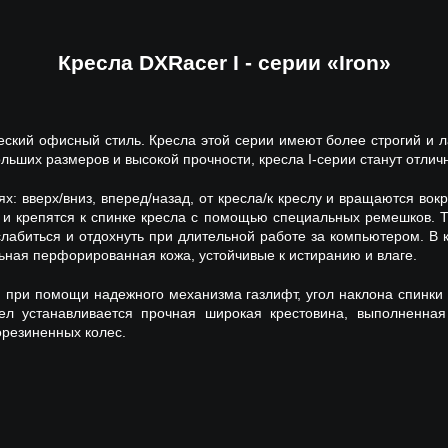
Кресла DXRacer I - серии «Iron»
ический офисный стиль. Кресла этой серии имеют более строгий и
ольших размеров и высокой прочности, кресла I-серии станут отли
х: вверх/вниз, вперед/назад, от кресла/к креслу и вращаются вок
 крепятся к спинке кресла с помощью специальных ремешков. Та
лабиться и отдохнуть при длительной работе за компьютером. В к
льная перфорированная кожа, устойчивые к истиранию и влаге.
 при помощи надежного механизма газлифт, угол наклона спинки 
ел устанавливается прочная широкая крестовина, выполненна
резиненных колес.