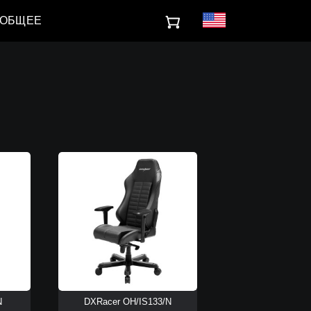
ОБЩЕЕ
N
DXRacer OH/IS133/N