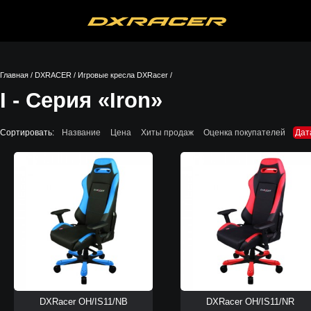
Главная
/
DXRACER
/
Игровые кресла DXRacer
/
I - Серия «Iron»
Сортировать:
Название
Цена
Хиты продаж
Оценка покупателей
Дат
DXRacer OH/IS11/NB
DXRacer OH/IS11/NR