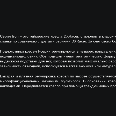
Серия Iron – это геймерские кресла DXRacer, с уклоном в класс
спинке по сравнению с другими сериями DXRacer. За счет своих б
Подлокотники кресел I-серии регулируются в четырех направления
подушка-подголовник. Обе подушки имеют анатомическую форму и
выдвижной подставки для ног, которая позволит максимально расс
зависимости от модели, используется мягкая эко-кожа или натура
Быстрая и плавная регулировка кресел по высоте осуществляется
многофункциональный механизм мультиблок. В основании крес
накладками. Передвигается кресло при помощи трехдюймовых про